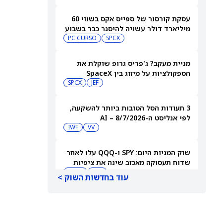
עסקת קורסור של ספייס אקס בשווי 60
מיליארד דולר עשויה להיסגר כבר בשבוע
הבא… אבל המותג Cursor עלול להיעלם
SPCX
PC:CURSO
מניית מעקב? ג'פריס גרופ שוקלת את
הספקולציות על מיזוג בין SpaceX
לטסלה
JEF
SPCX
3 תעודות הסל הטובות ביותר להשקעה,
לפי אנליסט ה-AI – 8/7/2026
IWF
VV
שוק המניות היום: SPY ו-QQQ עלו לאחר
שדוח תעסוקה מאכזב שינה את ציפיות
הריבית
DIA
QQQ
עוד בחדשות השוק >
מניות מחשוב קוונטי מזנקות כשוושינגטון
בוחנת הגדלת המימון ב-68%
QBTS
IONQ