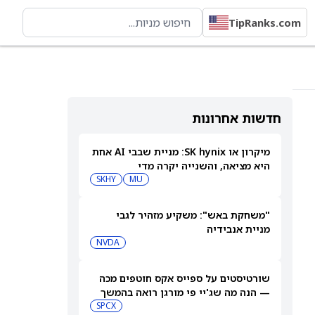
TipRanks.com
חדשות אחרונות
מיקרון או SK hynix: מניית שבבי AI אחת
היא מציאה, והשנייה יקרה מדי
SKHY
MU
"משחקת באש": משקיע מזהיר לגבי
מניית אנבידיה
NVDA
שורטיסטים על ספייס אקס חוטפים מכה
— הנה מה שג'יי פי מורגן רואה בהמשך
SPCX