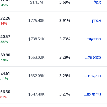
אפל
5.69%
$1.13M
0.45%
72.26
אמזון
3.91%
$775.40K
.14%
20.57
ברודקום
3.73%
$738.51K
0.55%
89.90
מטא פלטפורמס
3.29%
$653.02K
0.19%
24.61
ברקשייר הת'אווי בי
3.29%
$652.09K
1.11%
56.30
ג׳יי פי מורגן
3.27%
$647.40K
.82%