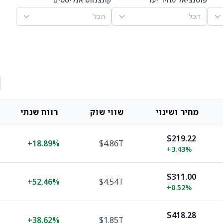
הכל
הכל
מחיר ושינוי
שווי שוק
רווח שנתי
$219.22
+
18.89%
$4.86T
+
3.43%
$311.00
+
52.46%
$4.54T
+
0.52%
$418.28
+
38.62%
$1.85T