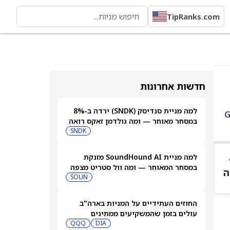
TipRanks.com
חדשות אחרונות
למה מניית סנדיסק (SNDK) ירדה ב-8%
8, AVGO ב-7.01%, GOOG
במסחר מאוחר — ומה גולדמן זאקס רואה
בהמשך
SNDK
למה מניית SoundHound AI מזנקת
במסחר המאוחר — ומה וול סטריט מצפה
ה
שיקרה בהמשך
SOUN
החוזים העתידיים על המניות בארה"ב
עולים בזמן שהמשקיעים ממתינים
לדוחות נוספים
DIA
QQQ