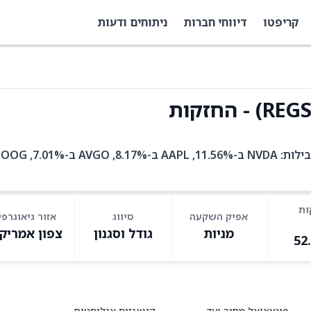
קריפטו
דיווחי חברות
ניתוחים ודעות
REGS היא קרן סל עם 62 אחזקות. בין האחזקות המובילות: NVDA ב-11.56%, AAPL ב-.17%
ות
אפיק השקעה
סיווג
אזור גיאוגרפי
מניות
גודל וסגנון
צפון אמריק
52
פוטנציאל מחיר יעד
קונצנזוס אנליסטים