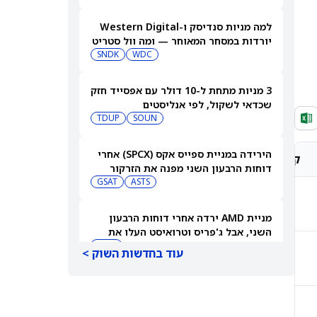
למה מניות סנדיסק ו-Western Digital
יורדות במסחר המאוחר — ומה וול סטריט
צופה בהמשך
WDC
SNDK
3 מניות מתחת ל-10 דולר עם אפסייד חזק
שכדאי לשקול, לפי אנליסטים
TDUP
SOUN
הירידה במניית ספייס אקס (SPCX) אחרי
קונצנזוס אנליסטים
מחיר יעד אנליסטים
דוחות הרבעון השני מפנה את הזרקור
ASTS
לקרנות סל חלל עם חשיפה גבוהה
GSAT
קנייה חזקה
$308.69
מניית AMD ירדה אחרי דוחות הרבעון
השני, אבל ג'פריס וטרואיסט העלו את
מחירי היעד. הנה הסיבה
AMD
עוד בחדשות השוק >
קנייה מתונה
$334.50
אטסי מקצצת 12% מכוח האדם שלה, אבל
AI וקיצוץ עלויות אינם הסיבה
AMZN
WMT
קנייה חזקה
$512.87