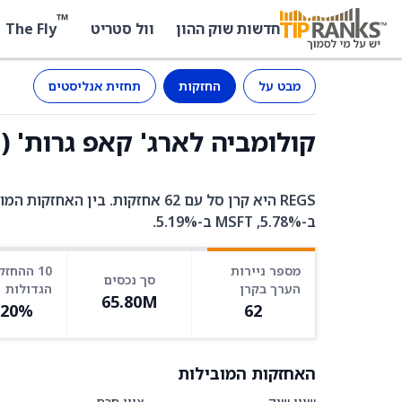
™
The Fly
חדשות שוק ההון
וול סטריט
מבט על
החזקות
תחזית אנליסטים
קולומביה לארג' קאפ גרות' (REGS) - החזקות
ב-5.78%, MSFT ב-5.19%.
מספר ניירות
10 ההחזק
סך נכסים
הערך בקרן
הגדולות
65.80M
.20%
62
האחזקות המובילות
שווי שוק
ציון חכם