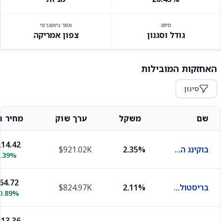
סיווג
אזור גיאוגרפי
גודל וסגנון
צפון אמריקה
האחזקות המובילות
סינון
שם
משקל
ערך שוק
מחיר וש
14.42
בוקינג הולדינגס
2.35%
$921.02K
3.39%
64.72
בריסטול-מאיירס סקוויב
2.11%
$824.97K
0.89%
13.36