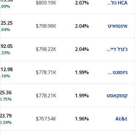
HCA הלת'קר
2.07%
$809.19K
1.09%
25.25
אינטואיט
2.04%
$798.98K
1.04%
92.05
ג'נרל דיינמיקס
2.04%
$798.22K
1.33%
12.98
ניומונט מיינינג
1.99%
$778.71K
7.16%
25.36
קומקאסט
1.99%
$778.21K
0.75%
23.79
$767.54K
1.96%
At&t
0.34%