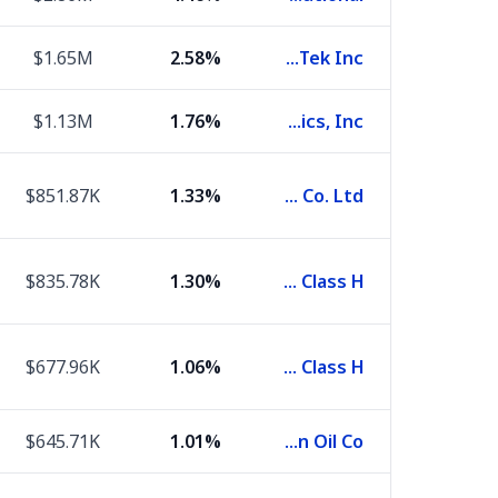
$1.65M
2.58%
MediaTek Inc
$1.13M
1.76%
Delta Electronics, Inc.
$851.87K
1.33%
Samsung Electronics Co. Ltd.
$835.78K
1.30%
China Construction Bank Corporation Class H
$677.96K
1.06%
Industrial and Commercial Bank of China Class H
$645.71K
1.01%
Saudi Arabian Oil Co.