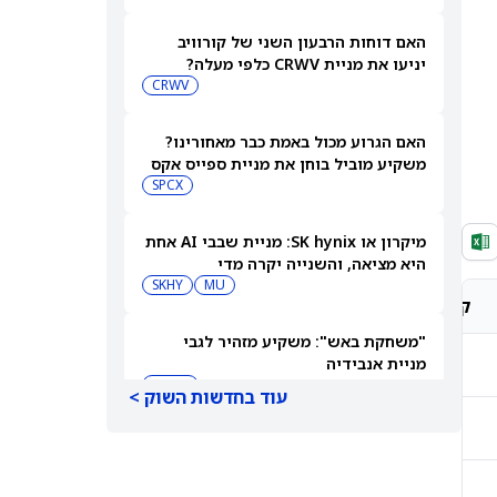
האם דוחות הרבעון השני של קורוויב
יניעו את מניית CRWV כלפי מעלה?
CRWV
האם הגרוע מכול באמת כבר מאחורינו?
משקיע מוביל בוחן את מניית ספייס אקס
SPCX
מיקרון או SK hynix: מניית שבבי AI אחת
היא מציאה, והשנייה יקרה מדי
SKHY
MU
קונצנזוס אנליסטים
מחיר יעד אנליסטים
"משחקת באש": משקיע מזהיר לגבי
-
מניית אנבידיה
-
NVDA
עוד בחדשות השוק >
-
-
שורטיסטים על ספייס אקס חוטפים מכה
— הנה מה שג'יי פי מורגן רואה בהמשך
SPCX
-
-