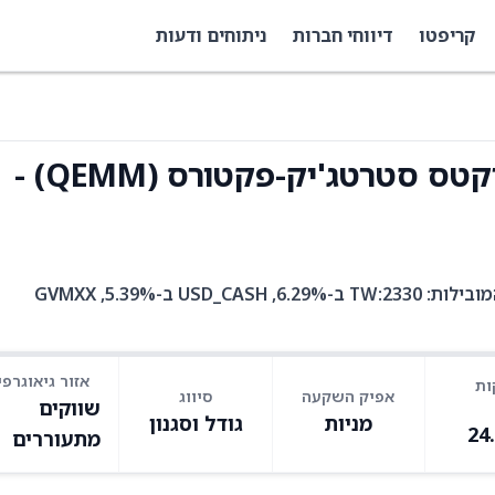
קריפטו
דיווחי חברות
ניתוחים ודעות
ספיידר MSCI אמירג'ינג מארקטס סטרטג'יק-פקטורס (QEMM) -
QEMM היא קרן סל עם 828 אחזקות. בין האחזקות המובילות: TW:2330 ב-6.29%, USD_CASH ב-5.39%, GVMXX
אזור גיאוגרפי
ות
אפיק השקעה
סיווג
שווקים
מניות
גודל וסגנון
24
מתעוררים