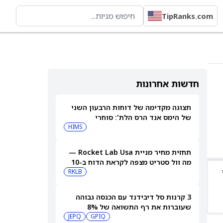
TipRanks.com
חדשות אחרונות
תצוגה מקדימה של דוחות הרבעון השני
של הימס אנד הרס הלת': סוחרי
האופציות נערכים לתנועה של 14.5%
HIMS
במניית HIMS
תחזית מחיר מניית Rocket Lab Usa —
מה וול סטריט מצפה לקראת הדוח ב-10
באוגוסט
RKLB
3 קרנות סל דיבידנד עם הכנסה גבוהה
שעוברות את רף התשואה של 8%
JEPQ
GPIQ