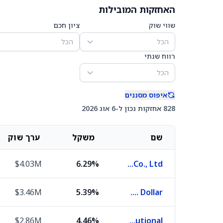
האחזקות המובילות
שווי שוק
ציון חכם
הכל
הכל
רווח שנתי
הכל
איפוס מסננים
828 אחזקות נכון ל-6 אוג 2026
שם
משקל
ערך שוק
$4.03M
6.29%
Taiwan Semiconductor Manufacturing Co., Ltd.
$3.46M
5.39%
U.S. Dollar
$2.86M
4.46%
State Street Institutional Investment Trust US Government Money Market Fund Institutional