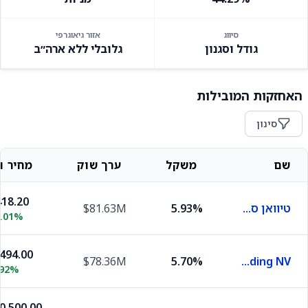
סיווג
אזור גיאוגרפי
גודל וסגנון
גלובלי ללא ארה״ב
האחזקות המובילות
סינון
שם
משקל
ערך שוק
מחיר וש
18.20
טיוואן סמיקונדקטור מניופקצ'רינג
5.93%
$81.63M
1.01%
,494.00
$78.36M
5.70%
ASML Holding NV
.92%
,500.00