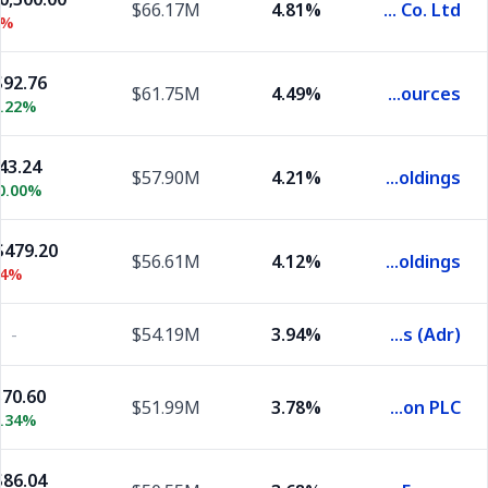
$66.17M
4.81%
Samsung Electronics Co. Ltd.
0%
92.76
$61.75M
4.49%
Teck Resources
.22%
43.24
$57.90M
4.21%
Sompo Holdings
0.00%
479.20
$56.61M
4.12%
Tencent Holdings
64%
-
$54.19M
3.94%
Allied Irish Banks (Adr)
70.60
$51.99M
3.78%
Haleon PLC
1.34%
86.04