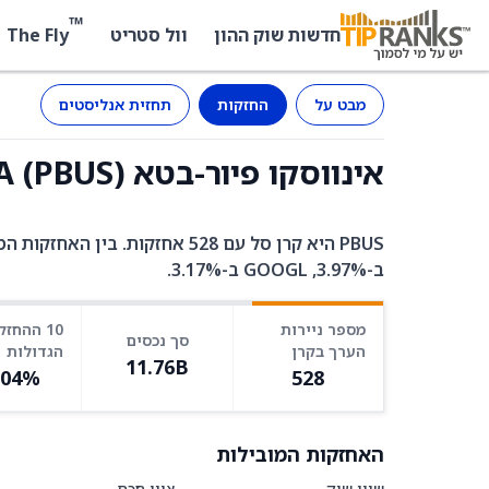
™
The Fly
חדשות שוק ההון
וול סטריט
מבט על
החזקות
תחזית אנליסטים
אינווסקו פיור-בטא MSCI USA (PBUS) - החזקות
ב-3.97%, GOOGL ב-3.17%.
מספר ניירות
10 ההחזק
סך נכסים
הערך בקרן
הגדולות
11.76B
.04%
528
האחזקות המובילות
שווי שוק
ציון חכם