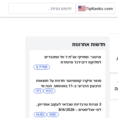
TipRanks.com
חדשות אחרונות
פרטנר: מחזיקי אג”ח ז’ וח’ מתנגדים
-5.17%, AMZN
לחלוקת דיבידנד מיוחדת
IL:PTNR
סופר מיקרו קומפיוטר תדווח על תוצאות
הרבעון הרביעי ב-11 באוגוסט. הנה מי
ה
מחזיק במניית SMCI
VOO
VTI
3 מניות טרנדיות שכדאי לעקוב אחריהן,
לפי אנליסטים – 8/6/2026
HUBS
AMD