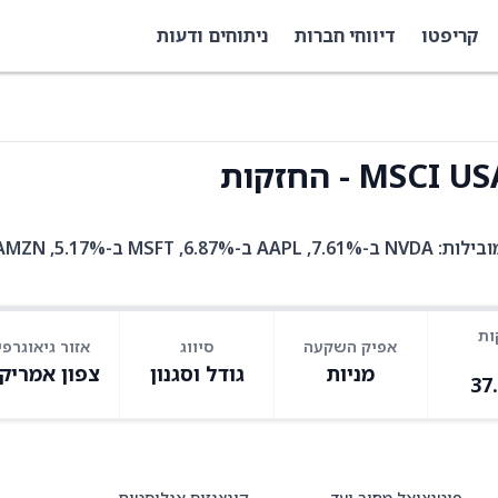
קריפטו
דיווחי חברות
ניתוחים ודעות
PBUS היא קרן סל עם 528 אחזקות. בין האחזקות המובילות: NVDA ב-7.61%, AAPL ב-6.87%, MSFT ב
ות
אפיק השקעה
סיווג
אזור גיאוגרפי
מניות
גודל וסגנון
צפון אמריק
37
פוטנציאל מחיר יעד
קונצנזוס אנליסטים