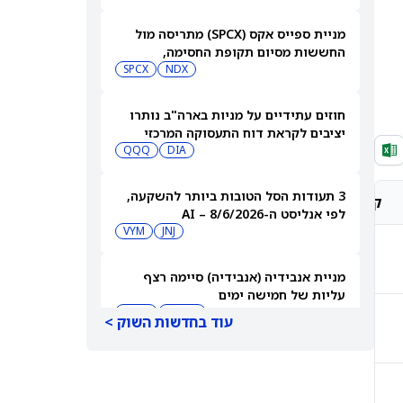
מניית ספייס אקס (SPCX) מתריסה מול
החששות מסיום תקופת החסימה,
ומטפסת לאחר שחרור 911 מיליון מניות
NDX
SPCX
חוזים עתידיים על מניות בארה"ב נותרו
יציבים לקראת דוח התעסוקה המרכזי
QQQ
DIA
3 תעודות הסל הטובות ביותר להשקעה,
קונצנזוס אנליסטים
מחיר יעד אנליסטים
לפי אנליסט ה-AI – 8/6/2026
VYM
JNJ
קנייה חזקה
$308.69
מניית אנבידיה (אנבידיה) סיימה רצף
עליות של חמישה ימים
MSFT
AMZN
עוד בחדשות השוק >
קנייה מתונה
$333.18
ספייס אקס תבנה תחנות כוח משלה עבור
מפעל שבבים בשווי 16.8 מיליארד דולר
SPCX
INTC
קנייה חזקה
$560.13