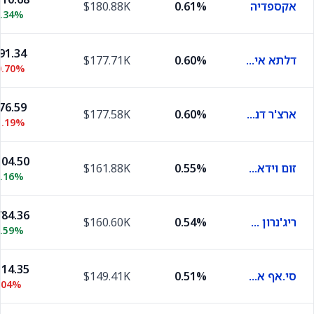
אקספדיה
0.61%
$180.88K
1.34%
91.34
דלתא איירליינס
0.60%
$177.71K
0.70%
76.59
ארצ'ר דניאלס מידלנד
0.60%
$177.58K
1.19%
04.50
זום וידאו קומוניקיישנס
0.55%
$161.88K
3.16%
84.36
ריג'נרון פרמצבטיקה
0.54%
$160.60K
1.59%
14.35
סי.אף אינדסטריז הולדינגס
0.51%
$149.41K
.04%