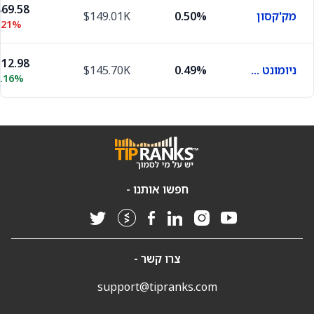
69.58
מק'קסון
0.50%
$149.01K
.21%
12.98
ניומונט מיינינג
0.49%
$145.70K
7.16%
חפשו אותנו -
צרו קשר -
support@tipranks.com