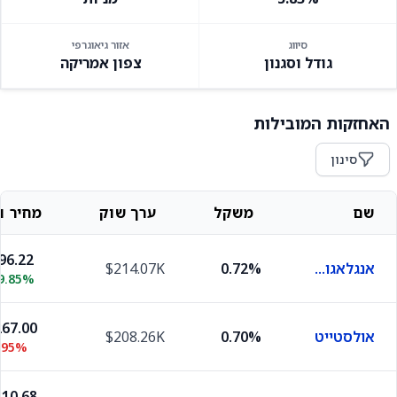
סיווג
אזור גיאוגרפי
גודל וסגנון
צפון אמריקה
האחזקות המובילות
סינון
שם
משקל
ערך שוק
מחיר וש
96.22
אנגלאגולד אשאנטי
0.72%
$214.07K
9.85%
67.00
אולסטייט
0.70%
$208.26K
.95%
10.68