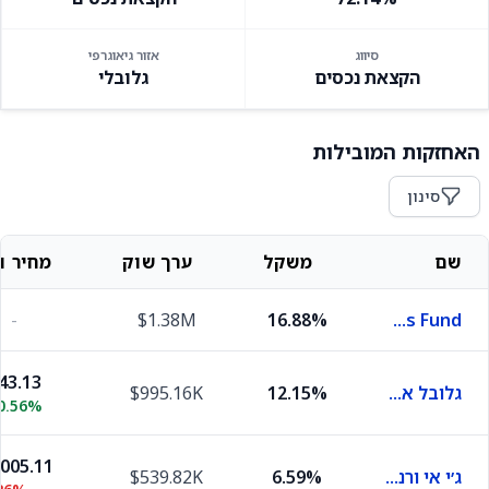
סיווג
אזור גיאוגרפי
הקצאת נכסים
גלובלי
האחזקות המובילות
סינון
שם
משקל
ערך שוק
מחיר וש
-
$1.38M
16.88%
First American Funds Inc X Government Obligations Fund
43.13
גלובל אקס אורניום
12.15%
$995.16K
0.56%
,005.11
ג׳י אי ורנובה
6.59%
$539.82K