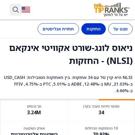
מבט על
החזקות
תחזית אנליסטים
ניאוס לונג-שורט אקוויטי אינקאם
(NLSI) - החזקות
NLSI היא קרן סל עם 34 אחזקות. בין האחזקות המובילות: USD_CASH
ב-21.03%, MU ב-12.48%, ADBE ב-5.01%, PTC ב-4.75%, FFIV
ב-4.66%.
מספר ניירות הערך בקרן
סך נכסים
3.24M
34
10 ההחזקות הגדולות
אפיק השקעה
70.93%
השקעות אלטרנטיביות