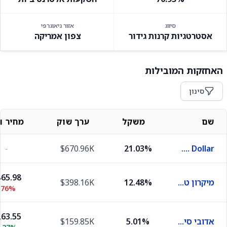
סיווג
אזור גיאוגרפי
אסטרטגיות קרנות גידור
צפון אמריקה
האחזקות המובילות
סינון
שם
משקל
ערך שוק
מחיר וש
-
$670.96K
21.03%
U.S. Dollar
65.98
מיקרון טכנולוג'י
12.48%
$398.16K
.76%
63.55
אדובי סיסטמס
5.01%
$159.85K