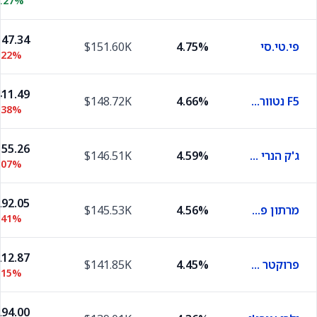
1.27%
47.34
פי.טי.סי
4.75%
$151.60K
.22%
11.49
F5 נטוורקס
4.66%
$148.72K
.38%
55.26
ג'ק הנרי ושות'
4.59%
$146.51K
.07%
92.05
מרתון פטרוליום
4.56%
$145.53K
.41%
12.87
פרוקטר אנד גמבל
4.45%
$141.85K
.15%
94.00