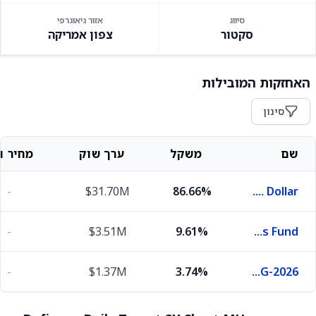
סיווג
אזור גיאוגרפי
סקטור
צפון אמריקה
האחזקות המובילות
סינון
שם
משקל
ערך שוק
מחיר וש
-
$31.70M
86.66%
U.S. Dollar
-
$3.51M
9.61%
First American Funds Inc X Government Obligations Fund
-
$1.37M
3.74%
United States Treasury Bills 0.0% 27-AUG-2026