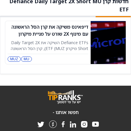
חדשות קרן Defiance Daily Target 2X Short MU
ETF
דיפאינס משיקה את קרן הסל הראשונה
עם מינוף 2X שורט על מניית מיקרון
(מיקרון) לקראת דוח 24 ביוני
Defiance ETFs השיקה את Daily Target 2X
Short מיקרון ETF (MUZ), קרן הסל הראשונה
שנועדה לנוע הפוך למניית מיקרון Technology
MUZ
MU
(מיקרון) עם תשואות מוגברות. הקרן נותנת
לסוחרים דרך להמר נגד התנועות של מיקרון על
בסיס יומי, עם מינוף. הכלי הזה מתאים
למשקיעים שרוצים לסחור בתנודות החדות של
יצרנית השבבים
חפשו אותנו -