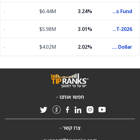
-
$6.44M
3.24%
First American Funds Inc X Treasury Obligations Fund
-
$5.98M
3.01%
United States Treasury Bills 0.0% 29-OCT-2026
-
$4.02M
2.02%
U.S. Dollar
חפשו אותנו -
צרו קשר -