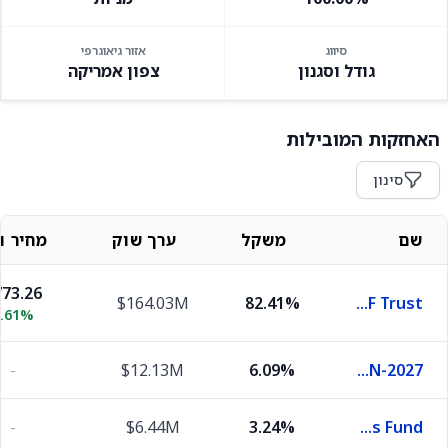
סיווג
אזור גיאוגרפי
גודל וסגנון
צפון אמריקה
האחזקות המובילות
סינון
שם
משקל
ערך שוק
מחיר וש
73.26
$164.03M
82.41%
SPDR S&P 500 ETF Trust
0.61%
-
$12.13M
6.09%
United States Treasury Bills 0.0% 21-JAN-2027
-
$6.44M
3.24%
First American Funds Inc X Government Obligations Fund