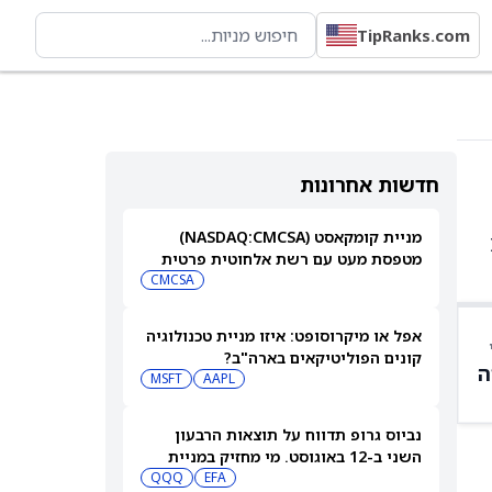
TipRanks.com
חדשות אחרונות
מניית קומקאסט (NASDAQ:CMCSA)
, IWM
מטפסת מעט עם רשת אלחוטית פרטית
CMCSA
אפל או מיקרוסופט: איזו מניית טכנולוגיה
קונים הפוליטיקאים בארה"ב?
ה
MSFT
AAPL
נביוס גרופ תדווח על תוצאות הרבעון
השני ב-12 באוגוסט. מי מחזיק במניית
QQQ
EFA
[NBIS]?