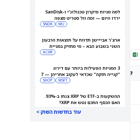
למה מניות מיקרון טכנולוג'י ו-SanDisk
ירדו היום — ומה וול סטריט מצפה
שיקרה בהמשך
MU
SNDK
ארצ'ר אבייישן תדווח על תוצאות הרבעון
השני בשבוע הבא – מי מחזיק במניית
(ארצ'ר אביאיישן)?
ACHR
3 המניות הפעילות ביותר עם דירוג
קונצנזוס אנליסטים
מחיר יעד אנליסטים
"קנייה חזקה" שכדאי לעקוב אחריהן — 7
באוגוסט 2026
MSFT
SHOP
-
-
ההשקעות ב-ETF של XRP צנחו ב-93%.
האם הכסף החכם נטש את XRP?
עוד בחדשות השוק >
-
-
האם מניית Trump Media &
Technology Group (DJT) תזנק או תיסוג
אחרי הדוחות?
DJT
-
-