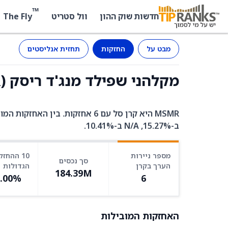
™
The Fly
חדשות שוק ההון
וול סטריט
מבט על
החזקות
תחזית אנליסטים
מקלהני שפילד מנג'ד ריסק (MSMR) - החזקות
ב-15.27%, N/A ב-10.41%.
מספר ניירות
10 ההחזק
סך נכסים
הערך בקרן
הגדולות
184.39M
0.00%
6
האחזקות המובילות