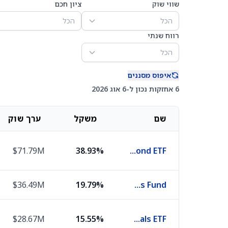
שווי שוק
ציון חכם
הכל
הכל
רווח שנתי
הכל
איפוס מסננים
6 אחזקות נכון ל-6 אוג 2026
שם
משקל
ערך שוק
$71.79M
38.93%
iShares 0-3 Month Treasury Bond ETF
$36.49M
19.79%
First American Funds Inc X Treasury Obligations Fund
$28.67M
15.55%
iShares U.S. Pharmaceuticals ETF