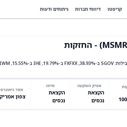
קריפטו
דיווחי חברות
ניתוחים ודעות
MSMR היא קרן סל עם 6 אחזקות. בין האחזקות המובילות: SGOV ב-38.93%, FXFXX ב-19.79%, IHE ב-15.55%
אפיק השקעה
סיווג
ות
אזור גיאוגרפי
הקצאת
הקצאת
צפון אמריק
10
נכסים
נכסים