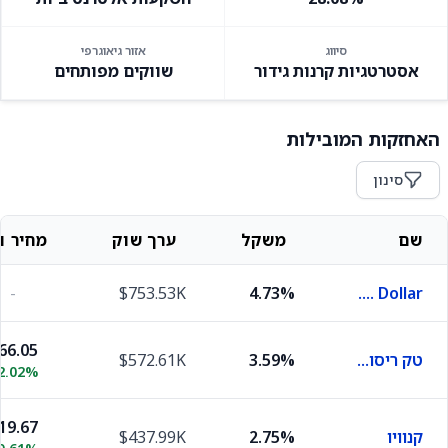
סיווג
אזור גיאוגרפי
אסטרטגיות קרנות גידור
שווקים מפותחים
האחזקות המובילות
סינון
שם
משקל
ערך שוק
מחיר וש
-
$753.53K
4.73%
U.S. Dollar
66.05
טק ריסורסס
3.59%
$572.61K
2.02%
19.67
קנוויו
2.75%
$437.99K