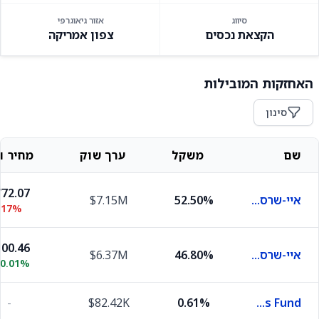
סיווג
אזור גיאוגרפי
הקצאת נכסים
צפון אמריקה
האחזקות המובילות
סינון
שם
משקל
ערך שוק
מחיר וש
72.07
איי-שרס קור S&P 500
52.50%
$7.15M
.17%
00.46
איי-שרס 0-3 מאנת טרז'רי בונד
46.80%
$6.37M
<0.01%
-
$82.42K
0.61%
First American Funds Inc X Government Obligations Fund