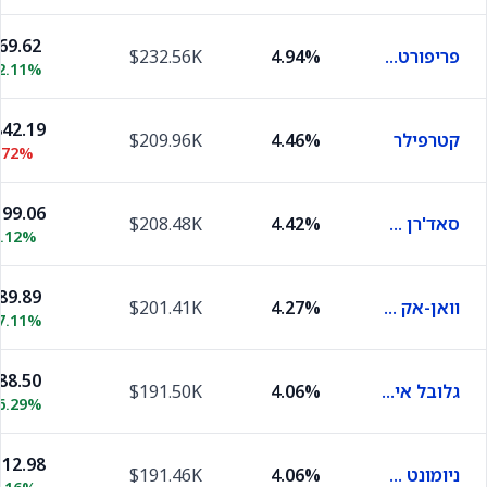
69.62
פריפורט-מקמורן
4.94%
$232.56K
2.11%
42.19
קטרפילר
4.46%
$209.96K
.72%
99.06
סאד'רן קופר
4.42%
$208.48K
3.12%
89.89
וואן-אק גולד מיינרס
4.27%
$201.41K
7.11%
88.50
גלובל איקס סילבר מיינרס
4.06%
$191.50K
6.29%
12.98
ניומונט מיינינג
4.06%
$191.46K