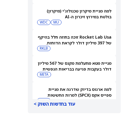
למה מניית מיקרון טכנולוג'י (מיקרון)
בולטת במירוץ זיכרון ה-AI
WDC
MU
Rocket Lab Usa זוכה בחוזה חלל בהיקף
של 397 מיליון דולר לקראת הדוחות.
האם מכירות גדולות יספיקו כדי להגיע
RKLB
לרווחיות?
מניית מטא מתעלמת מקנס של 567 מיליון
דולר בעקבות פגיעה בבריאות הנפשית
של בני נוער
META
למה ארגוס בדיוק שדרגה את מניית
ספייס אקס (SPCX) למרות החששות
מהוצאות על AI
SPCX
עוד בחדשות השוק >
ברנסטין אומרת לקנות את מניית קוסטקו
(COST) כשהקמעונאית מתכננת 300
מחסנים חדשים
COST