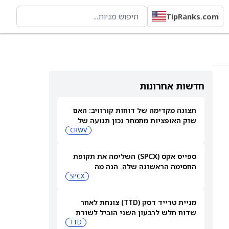
TipRanks.com
חדשות אחרונות
תצוגה מקדימה של דוחות קורוויב: האם
שוק האופציות מתמחר נכון תנועה של
15.5% אחרי הדוחות?
CRWV
ספייס אקס (SPCX) השלימה את תקופת
החסימה הראשונה שלה. הנה מה
שמשקיעים צריכים לעקוב אחריו כעת
SPCX
מניית טרייד דסק (TTD) צונחת לאחר
שדוח חלש לרבעון השני הוביל לשורת
הורדות דירוג
TTD