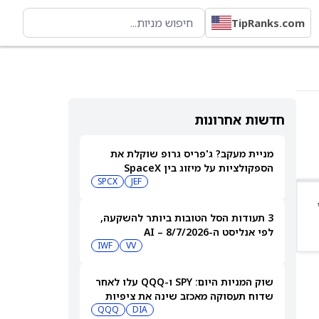
TipRanks.com
חדשות אחרונות
מניית מעקב? ג'פריס גרופ שוקלת את
הספקולציות על מיזוג בין SpaceX
לטסלה
JEF
SPCX
3 תעודות הסל הטובות ביותר להשקעה,
לפי אנליסט ה-AI – 8/7/2026
IWF
VV
שוק המניות היום: SPY ו-QQQ עלו לאחר
שדוח תעסוקה מאכזב שינה את ציפיות
הריבית
DIA
QQQ