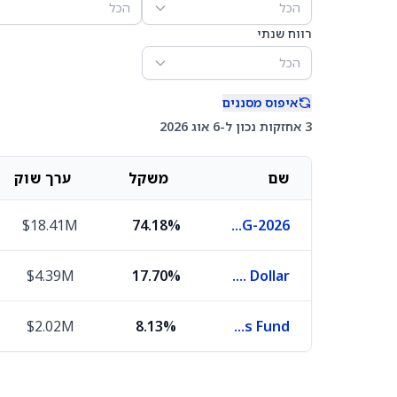
הכל
הכל
רווח שנתי
הכל
איפוס מסננים
3 אחזקות נכון ל-6 אוג 2026
שם
משקל
ערך שוק
$18.41M
74.18%
United States Treasury Bills 0.0% 27-AUG-2026
$4.39M
17.70%
U.S. Dollar
$2.02M
8.13%
First American Funds Inc X Government Obligations Fund