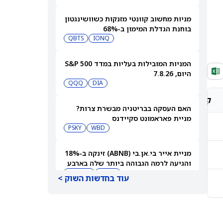
מניות מחשוב קוונטי מזנקות כשוושינגטון
בוחנת הגדלת המימון ב-68%
QBTS
IONQ
המניות המובילות בעליות במדד S&P 500
היום, 7.8.26
QQQ
DIA
קונצנזוס אנליסטים
מחיר יעד אנליסטים
האם העסקה בבריטניה מבשרת צרות?
מניית פאראמונט סקיידנס
-
-
(NASDAQ:PSKY) עלתה בכל זאת
WBD
PSKY
מניית אייר בי.אן.בי (ABNB) זינקה ב-18%
-
-
והגיעה לרמה הגבוהה ביותר שלה בארבע
שנים
ABNB
AIRBNB
עוד בחדשות השוק >
-
-
בורגר קינג (QSR) עוקפת את וונדי'ס
והופכת לרשת ההמבורגרים השנייה
בגודלה בארה"ב
MCD
QSR