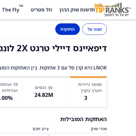
™
The Fly
חדשות שוק ההון
וול סטריט
מבט על
החזקות
דיפאיינס דיילי טרגט 2X לונג NOK (LNOK) - החזקות
LNOK היא קרן סל עם 3 אחזקות. בין האחזקות המובילות: N/A ב-74.18%, USD_CASH ב-17.70%, FGXXX ב-8.13%.
מספר ניירות
10 ההחזק
סך נכסים
הערך בקרן
הגדולות
24.82M
0.00%
3
האחזקות המובילות
שווי שוק
ציון חכם