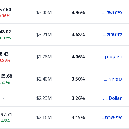
57.60
פייננשל סלקט סקטור ספיידר
4.96%
$3.40M
0.36%
48.02
לויטהולד סלקט אינדסטריז
4.68%
$3.21M
1.03%
8.43
דירקסיון דיילי אס אנ פי 500 בר 1X שיירס
4.06%
$2.78M
0.59%
65.68
ספיידר סלקט סקטור הלת׳ קר
3.50%
$2.40M
0.75%
-
$2.23M
3.26%
U.S. Dollar
97.71
איי-שרס ביוטכנולוג'י
3.15%
$2.16M
2.46%