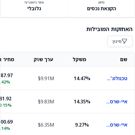
סיווג
אזור גיאוגרפי
הקצאת נכסים
גלובלי
האחזקות המובילות
סינון
שם
משקל
ערך שוק
מחיר וש
87.97
טכנולוג'י סלקט סקטור ספיידר
14.47%
$9.91M
1.42%
81.92
איי-שרס 1-3 ייר טרז'רי בונד
14.35%
$9.83M
0.15%
00.69
איי-שרס 0-5 ייר טיפס בונד
9.27%
$6.35M
0.14%