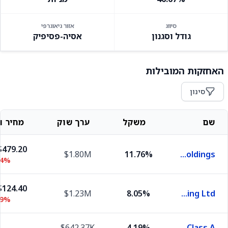
סיווג
אזור גיאוגרפי
גודל וסגנון
אסיה-פסיפיק
האחזקות המובילות
סינון
שם
משקל
ערך שוק
מחיר וש
479.20
$1.80M
11.76%
Tencent Holdings
64%
124.40
$1.23M
8.05%
Alibaba Group Holding Ltd.
89%
-
$642.37K
4.19%
Ping An Insurance (Group) Company of China, Ltd. Class A