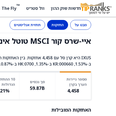
™
The Fly
חדשות שוק ההון
וול סטריט
מבט על
החזקות
תחזית אנליסטים
איי-שרס קור MSCI טוטל אינטרנשיונל סטוק (IXUS) - החזקות
ב-1.53%, KR:000660 ב-1.35%, HK:0700 ב-0.87%.
מספר ניירות
10 ההחזק
סך נכסים
הערך בקרן
הגדולות
59.87B
.21%
4,458
האחזקות המובילות