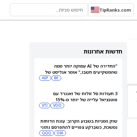
TipRanks.com
חדשות אחרונות
"החדירה של AI עמוקה יותר ממה
שהמשקיעים חשבו," אומר אנליסט של
BE
AEP
Evercore על בלום אנרג'י (BE), אך המניה
עדיין יורדת
3 תעודות סל זולות של ואנגרד עם
פוטנציאל עלייה של יותר מ-15%
VTI
VOO
שוק המניות בשבוע הקרוב: עונת הדוחות
נמשכת, כשברקע צפויים להתפרסם נתוני
אינפלציה מרכזיים
DIA
QQQ