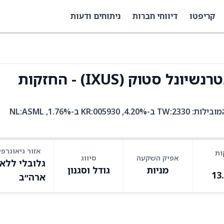
קריפטו
דיווחי חברות
ניתוחים ודעות
IXUS היא קרן סל עם 4,458 אחזקות. בין האחזקות המובילות: TW:2330 ב-4.20%, KR:005930 ב-1.76%, NL:ASML
אזור גיאוגרפי
ות
אפיק השקעה
סיווג
גלובלי ללא
מניות
גודל וסגנון
13
ארה״ב