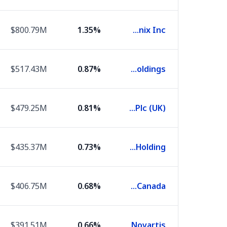
$800.79M
1.35%
SK hynix Inc.
$517.43M
0.87%
Tencent Holdings
$479.25M
0.81%
Hsbc Holdings Plc (UK)
$435.37M
0.73%
Roche Holding
$406.75M
0.68%
Royal Bank Of Canada
$391.51M
0.66%
Novartis