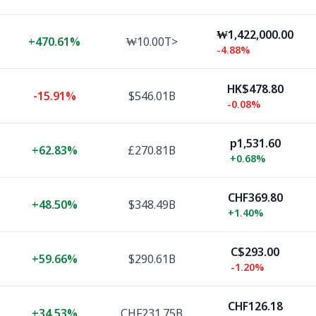
₩1,422,000.00
+
470.61%
₩10.00T>
-4.88%
HK$478.80
-15.91%
$546.01B
-0.08%
p1,531.60
+
62.83%
£270.81B
+
0.68%
CHF369.80
+
48.50%
$348.49B
+
1.40%
C$293.00
+
59.66%
$290.61B
-1.20%
CHF126.18
+
34.53%
CHF231.75B