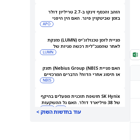
הזהב והכסף זינקו ב-2.7 טריליון דולר
בזמן שביטקוין פיגר. האם הין היפני
החזיק את הקריפטו מאחור?
APO
מניית לומן טכנולוג'יס (LUMN) מזנקת
לאחר שהמנכ"לית רכשה מניות של
החברה
LUMN
האם מניית Nebius Group (NBIS) תזנק
קונצנזוס אנליסטים
מחיר יעד אנליסטים
או תיסוג אחרי הדוח? הדברים המרכזיים
שצריך לעקוב אחריהם
NBIS
-
-
SK Hynix חושפת תוכנית מפעלים בהיקף
של 38 מיליארד דולר. האם גל ההשקעות
העצום הזה יפגע במניית מיקרון
MU
MSFT
קנייה מתונה
₩485,007.09
עוד בחדשות השוק >
טכנולוג'י?
למה מניית פלאנטיר מזנקת היום — ומה
בנק אוף אמריקה צופה בהמשך
קנייה חזקה
€2,130.13
PLTR