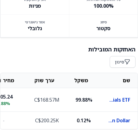
100.00%
מניות
סיווג
אזור גיאוגרפי
סקטור
גלובלי
האחזקות המובילות
סינון
שם
משקל
ערך שוק
מחיר ו
05.24
C$168.57M
99.88%
iShares Global Industrials ETF
.88%
-
C$200.25K
0.12%
Canadian Dollar