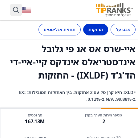
מבט על
החזקות
תחזית אנליסטים
איי-שרס אס אנ פי גלובל
אינדסטריאלס אינדקס קיי-איי-די
הד'ג'ד (IXLDF) - החזקות
IXLDF היא קרן סל עם 2 אחזקות. בין האחזקות המובילות: EXI
ב-99.88%, N/A ב-0.12%.
מספר ניירות הערך בקרן
סך נכסים
167.13M
2
10 ההחזקות הגדולות
אפיק השקעה