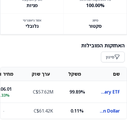
100.00%
מניות
סיווג
אזור גיאוגרפי
סקטור
גלובלי
האחזקות המובילות
סינון
שם
משקל
ערך שוק
מחיר וש
06.01
C$57.62M
99.89%
iShares Global Consumer Discretionary ETF
1.33%
-
C$61.42K
0.11%
Canadian Dollar