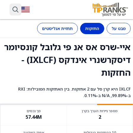
מבט על
החזקות
תחזית אנליסטים
איי-שרס אס אנ פי גלובל קונסיומר
דיסקרשנרי אינדקס (IXLCF) -
החזקות
IXLCF היא קרן סל עם 2 אחזקות. בין האחזקות המובילות: RXI
ב-99.89%, N/A ב-0.11%.
מספר ניירות הערך בקרן
סך נכסים
57.44M
2
10 ההחזקות הגדולות
אפיק השקעה