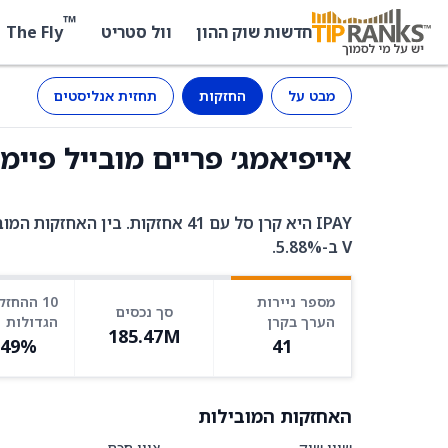
™
The Fly
חדשות שוק ההון
וול סטריט
מבט על
החזקות
תחזית אנליסטים
אייפיאמג׳ פריים מובייל פיימנטס (IPAY) -
V ב-5.88%.
מספר ניירות
10 ההחזק
סך נכסים
הערך בקרן
הגדולות
185.47M
.49%
41
האחזקות המובילות
שווי שוק
ציון חכם