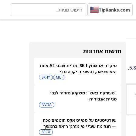
TipRanks.com
חדשות אחרונות
מיקרון או SK hynix: מניית שבבי AI אחת
IPAY היא קרן סל עם 41 אחזקות. בין האחזקות המובילות: PYPL ב-6.77%, COF ב-6.15%, MA ב-5.99%, TOST ב-5.88%,
היא מציאה, והשנייה יקרה מדי
SKHY
MU
"משחקת באש": משקיע מזהיר לגבי
מניית אנבידיה
NVDA
שורטיסטים על ספייס אקס חוטפים מכה
— הנה מה שג'יי פי מורגן רואה בהמשך
SPCX