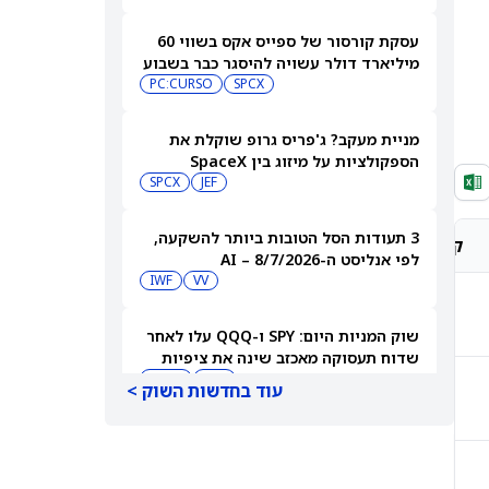
עסקת קורסור של ספייס אקס בשווי 60
מיליארד דולר עשויה להיסגר כבר בשבוע
הבא… אבל המותג Cursor עלול להיעלם
SPCX
PC:CURSO
מניית מעקב? ג'פריס גרופ שוקלת את
הספקולציות על מיזוג בין SpaceX
לטסלה
JEF
SPCX
3 תעודות הסל הטובות ביותר להשקעה,
קונצנזוס אנליסטים
מחיר יעד אנליסטים
לפי אנליסט ה-AI – 8/7/2026
IWF
VV
החזק
$58.36
שוק המניות היום: SPY ו-QQQ עלו לאחר
שדוח תעסוקה מאכזב שינה את ציפיות
הריבית
DIA
QQQ
עוד בחדשות השוק >
קנייה חזקה
$258.88
מניות מחשוב קוונטי מזנקות כשוושינגטון
בוחנת הגדלת המימון ב-68%
QBTS
IONQ
קנייה חזקה
$661.00