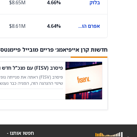
בלוק
4.66%
$8.65M
אפרם הולדינגס
4.64%
$8.61M
חדשות קרן אייפיאמג׳ פריים מובייל פיימנטס
פיסרב (FISV) עם מנכ"ל חדש ומחיר מניה נמוך יותר. אני רואה הזדמנות
פיסרב (FISV) ראתה את מנ
שינוי ההנהגה הזה, המניה כבר נענ
הצמיחה שלה עדיין פועל. המניה נפגעה בתחילת 2025 בגלל החמרה 
חפשו אותנו -