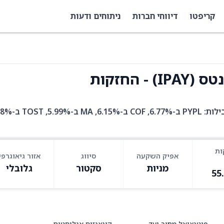
קריפטו
דיווחי חברות
ניתוחים ודעות
 החזקות
ות
אפיק השקעה
סיווג
אזור גיאוגרפי
מניות
סקטור
גלובלי
55
פוטנציאל מחיר יעד
קונצנזוס אנליסטים