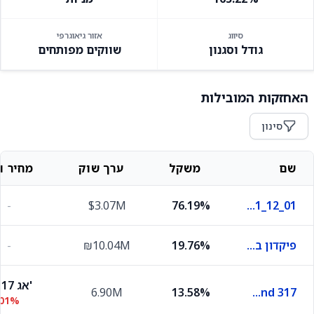
סיווג
אזור גיאוגרפי
גודל וסגנון
שווקים מפותחים
האחזקות המובילות
סינון
שם
משקל
ערך שוק
מחיר וש
-
$3.07M
76.19%
S_060625_364_90_ND_2_N_1_12_01
פיקדון בבנק מסוים
19.76%
₪10.04M
-
98.17 אג'
6.90M
13.58%
Treasr Bnd 317
.01%