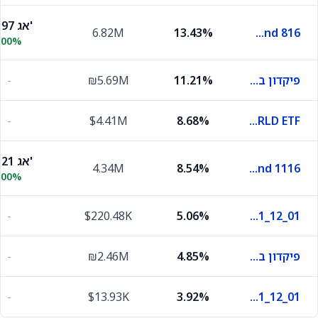
99.97 אג'
6.82M
13.43%
Treasr Bnd 816
.00%
פיקדון בבנק מסוים
11.21%
₪5.69M
-
-
$4.41M
8.68%
ISHARES MSCI WORLD ETF
99.21 אג'
4.34M
8.54%
Treasr Bnd 1116
.00%
-
$220.48K
5.06%
S_111225_176_90_ND_2_N_1_12_01
פיקדון בבנק מסוים
4.85%
₪2.46M
-
-
$13.93K
3.92%
S_111225_176_90_ND_2_N_1_12_01