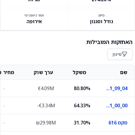
סיווג
אזור גיאוגרפי
גודל וסגנון
אירופה
האחזקות המובילות
סינון
שם
משקל
ערך שוק
מחיר וש
-
€4.09M
80.80%
S_130625_364_90_ND_2_Y_1_09_04
-
-€3.34M
64.33%
F_040526_92_92_DL_0_Y_1_00_00
מקמ 616
31.70%
₪29.98M
-