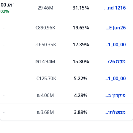
99.00 אג'
29.46M
31.15%
Treasr Bnd 1216
.02%
-
€890.96K
19.63%
DAX INDEX FUTURE Jun26
-
-€650.35K
17.39%
F_120526_93_93_DL_0_Y_1_00_00
מקמ 726
15.80%
₪14.94M
-
-
-€125.70K
5.22%
F_190526_92_92_DL_0_Y_1_00_00
פיקדון בבנק מסוים
4.29%
₪4.06M
-
ממשלתי משתנה 0526
3.89%
₪3.68M
-