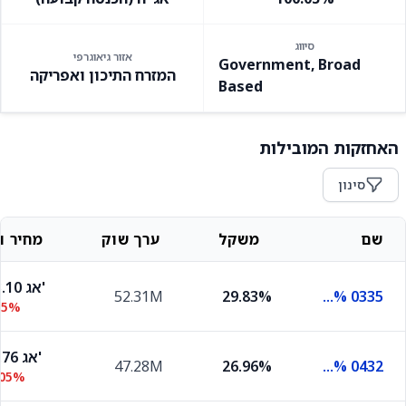
סיווג
אזור גיאוגרפי
Government, Broad
המזרח התיכון ואפריקה
Based
האחזקות המובילות
סינון
שם
משקל
ערך שוק
מחיר וש
103.10 אג'
52.31M
29.83%
Ilgov 4% 0335
05%
88.76 אג'
47.28M
26.96%
Ilgov 1.3% 0432
.05%