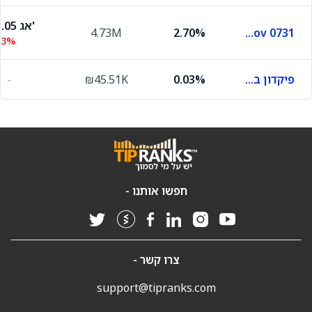
101.05 אג'
4.73M
2.70%
Ilgov 0731
03%
פיקדון בבנק מסוים
0.03%
₪45.51K
-
חפשו אותנו -
צרו קשר -
support@tipranks.com