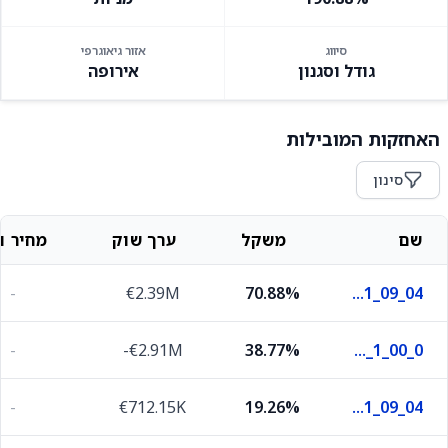
סיווג
אזור גיאוגרפי
גודל וסגנון
אירופה
האחזקות המובילות
סינון
שם
משקל
ערך שוק
מחיר וש
-
€2.39M
70.88%
S_130625_364_90_ND_2_N_1_09_04
-
-€2.91M
38.77%
F_250226_364_364_DL_0_N_1_00_0
-
€712.15K
19.26%
S_130625_367_90_ND_2_N_1_09_04