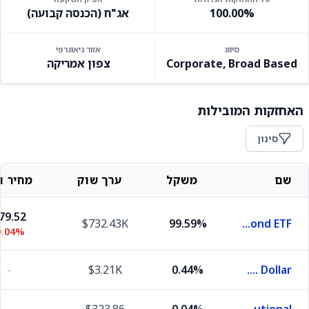
100.00%
אג"ח (הכנסה קבועה)
סיווג
אזור גיאוגרפי
Corporate, Broad Based
צפון אמריקה
האחזקות המובילות
סינון
שם
משקל
ערך שוק
מחיר וש
79.52
$732.43K
99.59%
iShares iBoxx $ High Yield Corporate Bond ETF
0.04%
-
$3.21K
0.44%
U.S. Dollar