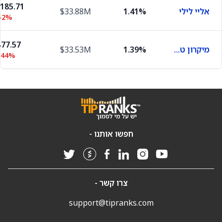
,185.71
אליי לילי
1.41%
$33.88M
52%
77.57
מיקרון טכנולוג'י
1.39%
$33.53M
.44%
חפשו אותנו -
צרו קשר -
support@tipranks.com