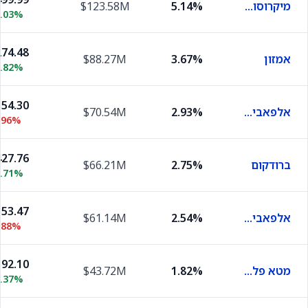
מיקרוסופט
5.14%
$123.58M
0.03%
74.48
אמזון
3.67%
$88.27M
0.82%
54.30
אלפאבית A
2.93%
$70.54M
.96%
27.76
ברודקום
2.75%
$66.21M
1.71%
53.47
אלפאבית C
2.54%
$61.14M
.88%
92.10
מטא פלטפורמס
1.82%
$43.72M
0.37%