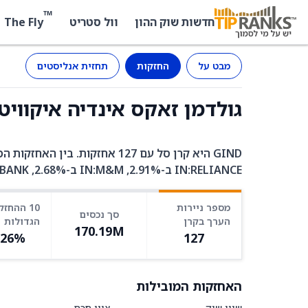
™
The Fly
חדשות שוק ההון
וול סטריט
מבט על
החזקות
תחזית אנליסטים
גולדמן זאקס אינדיה איקוויטי (GIND) - החז
IN:RELIANCE ב-2.91%, IN:M&M ב-2.68%, IN:AXISBANK ב-2.36%.
מספר ניירות
10 ההחזק
סך נכסים
הערך בקרן
הגדולות
170.19M
.26%
127
האחזקות המובילות
שווי שוק
ציון חכם