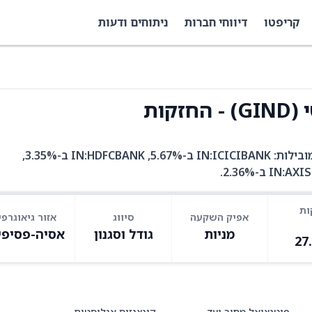
קריפטו
דיווחי חברות
ניתוחים ודעות
קות
GIND היא קרן סל עם 127 אחזקות. בין האחזקות המובילות: IN:ICICIBANK ב-5.67%, IN:HDFCBANK ב-3.35%,
ות
אפיק השקעה
סיווג
אזור גיאוגרפי
מניות
גודל וסגנון
אסיה-פסיפי
27
פוטנציאל מחיר יעד
קונצנזוס אנליסטים