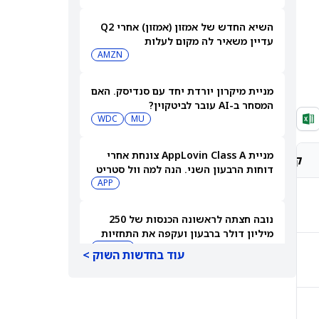
השיא החדש של אמזון (אמזון) אחרי Q2
עדיין משאיר לה מקום לעלות
AMZN
מניית מיקרון יורדת יחד עם סנדיסק. האם
המסחר ב-AI עובר לביטקוין?
WDC
MU
מניית AppLovin Class A צונחת אחרי
קונצנזוס אנליסטים
מחיר יעד אנליסטים
דוחות הרבעון השני. הנה למה וול סטריט
מודאגת עכשיו
APP
קנייה מתונה
₹1,750.00
נובה חצתה לראשונה הכנסות של 250
מיליון דולר ברבעון ועקפה את התחזיות
IL:NVMI
עוד בחדשות השוק >
קנייה מתונה
₹1,000.00
CRWV, NBIS, IREN: הנה הסיבה שמניות
הניאו-קלאוד נמצאות תחת לחץ —
IREN
CRWV
8/6/26
קנייה חזקה
₹1,658.33