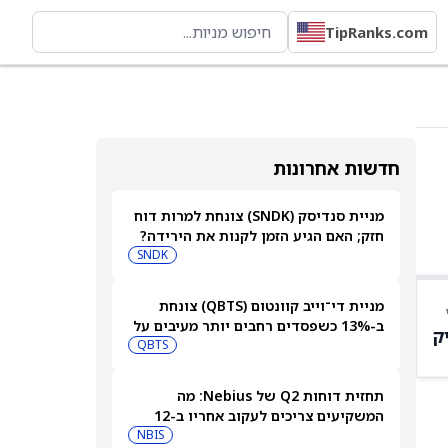
TipRanks.com
חדשות אחרונות
מניית סנדיסק (SNDK) צונחת למרות דוח
חזק; האם הגיע הזמן לקנות את הירידה?
SNDK
מניית די־וייב קוונטום (QBTS) צונחת
ב-13% כשפסדים רחבים יותר מעיבים על
ק
צבר הזמנות של 40.7 מיליון דולר
QBTS
תחזית דוחות Q2 של Nebius: מה
המשקיעים צריכים לעקוב אחריו ב-12
באוגוסט
NBIS