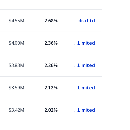
$4.55M
2.68%
Mahindra & Mahindra Ltd.
$4.00M
2.36%
Axis Bank Limited
$3.83M
2.26%
Bajaj Finance Limited
$3.59M
2.12%
Infosys Limited
$3.42M
2.02%
Sun Pharmaceutical Industries Limited