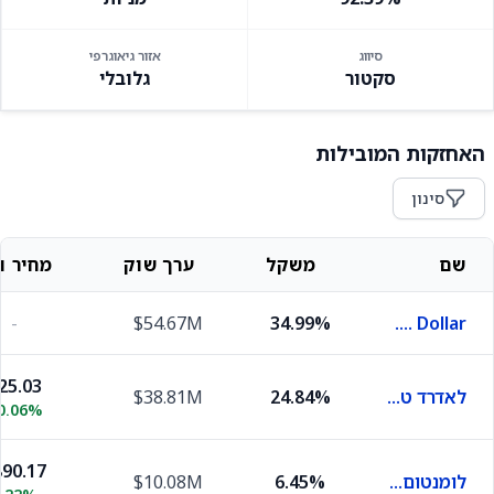
סיווג
אזור גיאוגרפי
סקטור
גלובלי
האחזקות המובילות
סינון
שם
משקל
ערך שוק
מחיר וש
-
$54.67M
34.99%
U.S. Dollar
25.03
לאדרד טי-ביל
24.84%
$38.81M
0.06%
90.17
לומנטום הולדינגס
6.45%
$10.08M