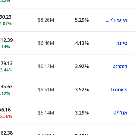
6.22%
90.23
אייפי ג'י פוטוניקס
5.29%
$8.26M
4.07%
12.39
סיינה
4.13%
$6.46M
2.14%
79.13
קוהרנט
3.92%
$6.12M
13.44%
35.63
$5.51M
3.52%
Applied Optoelectronics
9.19%
56.16
אנלייט
3.29%
$5.14M
25.56%
62.38