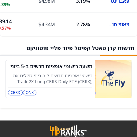
פאברינט
3.19%
$4.98M
3.39%
39.14
ויאווי סולושנס
2.78%
$4.34M
3.57%
חדשות קרן טאטל קפיטל פיור פליי פוטוניקס
תשעה רישומי אופציות חדשים ב-5 ביוני
רישומי אופציות חדשים ל-5 ביוני כוללים את
Tradr 2X Long CBRS Daily ETF (CBRX),
Tradr 2X Short CBRS Daily ETF (CBRZ),
CBRX
ONX
Tuttle Capital Pure Play Photonics ETF
(FOTO), Tuttle Capital Concentrated
Memory Stack ETF (HBMX), Tradr 2X Long
MCHP Daily ETF (MCHU), Tradr 2X Long
NXPI Daily ETF (NXPX), Tradr