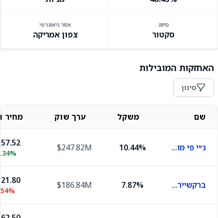
סיווג
אזור גיאוגרפי
סקטור
צפון אמריקה
האחזקות המובילות
סינון
שם
משקל
ערך שוק
מחיר וש
57.52
ג׳יי פי מורגן
10.44%
$247.82M
0.34%
21.80
ברקשייר הת'אווי בי
7.87%
$186.84M
.54%
62.50