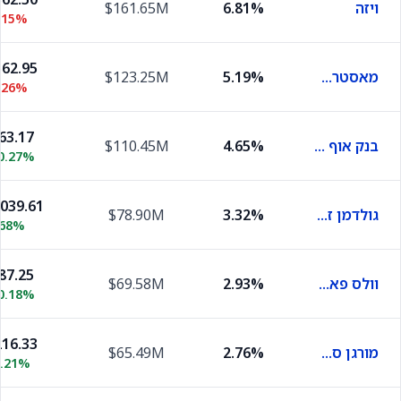
ויזה
6.81%
$161.65M
.15%
62.95
מאסטרקארד
5.19%
$123.25M
.26%
63.17
בנק אוף אמריקה
4.65%
$110.45M
0.27%
,039.61
גולדמן זאקס
3.32%
$78.90M
.68%
87.25
וולס פארגו
2.93%
$69.58M
0.18%
16.33
מורגן סטנלי
2.76%
$65.49M
1.21%