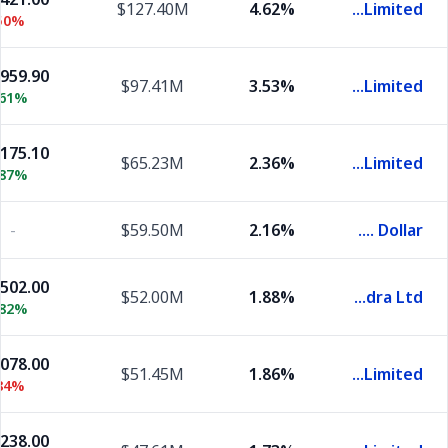
$127.40M
4.62%
ICICI Bank Limited
50%
,959.90
$97.41M
3.53%
Bharti Airtel Limited
.61%
,175.10
$65.23M
2.36%
Infosys Limited
.87%
-
$59.50M
2.16%
U.S. Dollar
,502.00
$52.00M
1.88%
Mahindra & Mahindra Ltd.
.82%
,078.00
$51.45M
1.86%
Bajaj Finance Limited
84%
,238.00