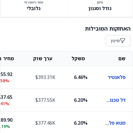
סיווג
אזור גיאוגרפי
גודל וסגנון
גלובלי
האחזקות המובילות
סינון
שם
משקל
ערך שוק
מחיר וש
55.92
פלאנטיר
6.46%
$393.31K
.58%
37.65
דל טכנולוג'יז
6.20%
$377.55K
.41%
89.90
מטא פלטפורמס
6.20%
$377.46K
0.19%