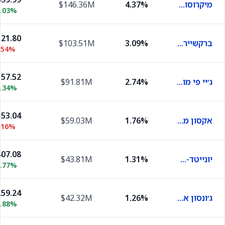
מיקרוסופט
4.37%
$146.36M
0.03%
21.80
ברקשייר הת'אווי בי
3.09%
$103.51M
.54%
57.52
ג׳יי פי מורגן
2.74%
$91.81M
0.34%
53.04
אקסון מובייל
1.76%
$59.03M
.16%
07.08
יונייטד-הלת'גרופ
1.31%
$43.81M
0.77%
59.24
ג׳ונסון אנד ג׳ונסון
1.26%
$42.32M
0.88%