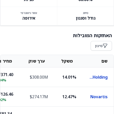
סיווג
אזור גיאוגרפי
גודל וסגנון
אירופה
האחזקות המובילות
סינון
שם
משקל
ערך שוק
מחיר וש
371.40
$308.00M
14.01%
Roche Holding
84%
126.46
$274.17M
12.47%
Novartis
02%
F81.34