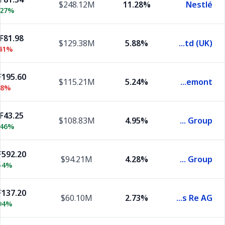
$248.12M
11.28%
Nestlé
.27%
F81.98
$129.38M
5.88%
Abb Ltd (UK)
.41%
195.60
$115.21M
5.24%
Compagnie Financiere Richemont
28%
F43.25
$108.83M
4.95%
Ubs Group
.46%
592.20
$94.21M
4.28%
Zurich Insurance Group
54%
137.20
$60.10M
2.73%
Swiss Re AG
04%