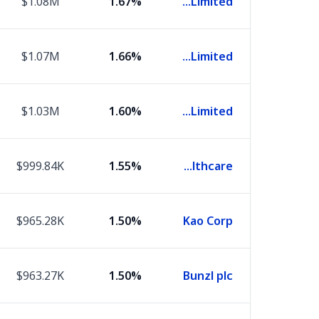
$1.08M
1.67%
Pro Medicus Limited
$1.07M
1.66%
CSL Limited
$1.03M
1.60%
Computershare Limited
$999.84K
1.55%
Fisher & Paykel Healthcare
$965.28K
1.50%
Kao Corp
$963.27K
1.50%
Bunzl plc