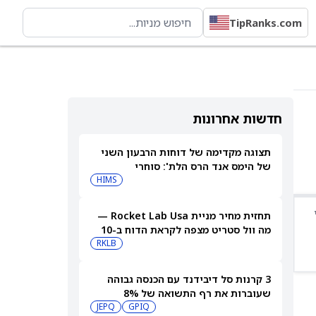
TipRanks.com
חדשות אחרונות
תצוגה מקדימה של דוחות הרבעון השני
של הימס אנד הרס הלת': סוחרי
האופציות נערכים לתנועה של 14.5%
HIMS
במניית HIMS
תחזית מחיר מניית Rocket Lab Usa —
מה וול סטריט מצפה לקראת הדוח ב-10
באוגוסט
RKLB
3 קרנות סל דיבידנד עם הכנסה גבוהה
שעוברות את רף התשואה של 8%
JEPQ
GPIQ