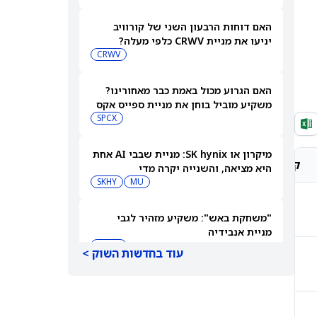
האם דוחות הרבעון השני של קורוויב
יניעו את מניית CRWV כלפי מעלה?
CRWV
האם הגרוע מכול באמת כבר מאחורינו?
משקיע מוביל בוחן את מניית ספייס אקס
SPCX
מיקרון או SK hynix: מניית שבבי AI אחת
קונצנזוס אנליסטים
מחיר יעד אנליסטים
היא מציאה, והשנייה יקרה מדי
SKHY
MU
קנייה מתונה
$13.14
"משחקת באש": משקיע מזהיר לגבי
מניית אנבידיה
NVDA
עוד בחדשות השוק >
קנייה חזקה
CHF200.58
שורטיסטים על ספייס אקס חוטפים מכה
— הנה מה שג'יי פי מורגן רואה בהמשך
SPCX