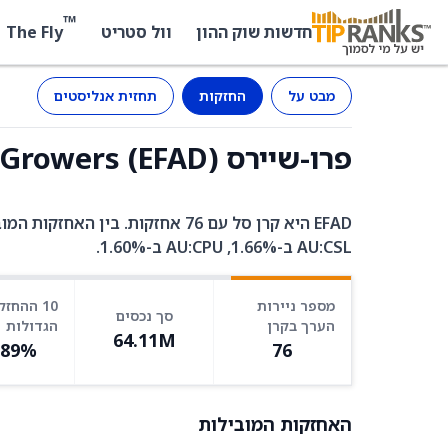
™
The Fly
חדשות שוק ההון
וול סטריט
מבט על
החזקות
תחזית אנליסטים
פרו-שיירס MSCI EAFE Dividend Growers (EFAD) - החזקות
AU:CSL ב-1.66%, AU:CPU ב-1.60%.
מספר ניירות
10 ההחזק
סך נכסים
הערך בקרן
הגדולות
64.11M
.89%
76
האחזקות המובילות