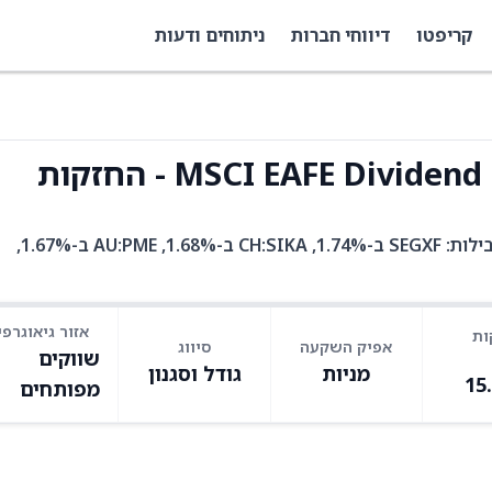
קריפטו
דיווחי חברות
ניתוחים ודעות
EFAD היא קרן סל עם 76 אחזקות. בין האחזקות המובילות: SEGXF ב-1.74%, CH:SIKA ב-1.68%, AU:PME ב-1.67%,
אזור גיאוגרפי
ות
אפיק השקעה
סיווג
שווקים
מניות
גודל וסגנון
15
מפותחים