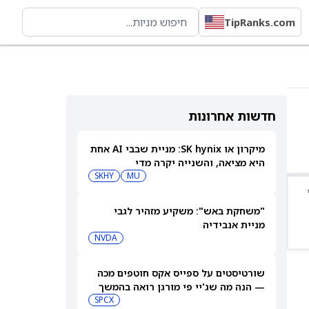
TipRanks.com
חדשות אחרונות
מיקרון או SK hynix: מניית שבבי AI אחת
היא מציאה, והשנייה יקרה מדי
SKHY
MU
"משחקת באש": משקיע מזהיר לגבי
מניית אנבידיה
NVDA
שורטיסטים על ספייס אקס חוטפים מכה
— הנה מה שג'יי פי מורגן רואה בהמשך
SPCX