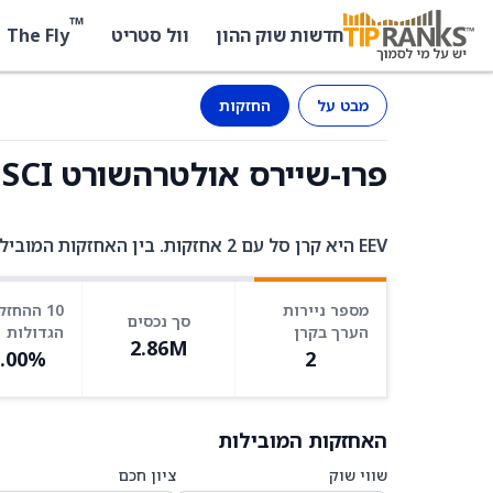
™
The Fly
חדשות שוק ההון
וול סטריט
מבט על
החזקות
פרו-שיירס אולטרהשורט MSCI אמרג'ינג מרקטס (EEV) - החזקות
EEV היא קרן סל עם 2 אחזקות. בין האחזקות המובילות: USD_CASH ב-93.14%, IQMM ב-6.86%.
מספר ניירות
10 ההחזק
סך נכסים
הערך בקרן
הגדולות
2.86M
0.00%
2
האחזקות המובילות
שווי שוק
ציון חכם