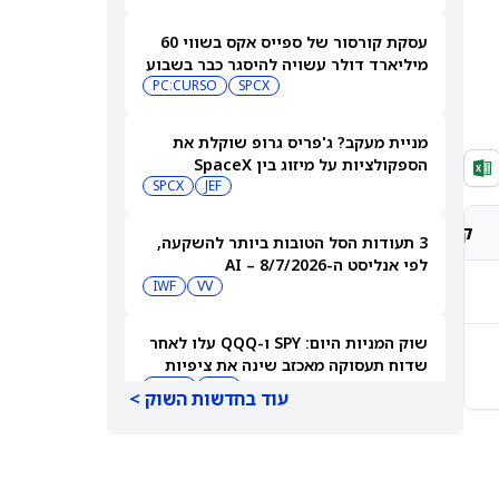
עסקת קורסור של ספייס אקס בשווי 60
מיליארד דולר עשויה להיסגר כבר בשבוע
הבא… אבל המותג Cursor עלול להיעלם
SPCX
PC:CURSO
מניית מעקב? ג'פריס גרופ שוקלת את
הספקולציות על מיזוג בין SpaceX
לטסלה
JEF
SPCX
קונצנזוס אנליסטים
מחיר יעד אנליסטים
3 תעודות הסל הטובות ביותר להשקעה,
לפי אנליסט ה-AI – 8/7/2026
IWF
VV
-
-
שוק המניות היום: SPY ו-QQQ עלו לאחר
-
שדוח תעסוקה מאכזב שינה את ציפיות
-
הריבית
DIA
QQQ
עוד בחדשות השוק >
מניות מחשוב קוונטי מזנקות כשוושינגטון
בוחנת הגדלת המימון ב-68%
QBTS
IONQ