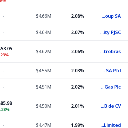
19%
-
$4.66M
2.08%
LATAM Airlines Group SA
-
$4.64M
2.07%
Dubai Electricity & Water Authority PJSC
53.05
$4.62M
2.06%
Centrais Eletricas Brasileiras SA-Eletrobras
.23%
-
$4.55M
2.03%
Petroleo Brasileiro SA Pfd
-
$4.51M
2.02%
Adnoc Gas Plc
85.98
$4.50M
2.01%
Industrias Penoles SAB de CV
4.28%
-
$4.47M
1.99%
Gold Fields Limited