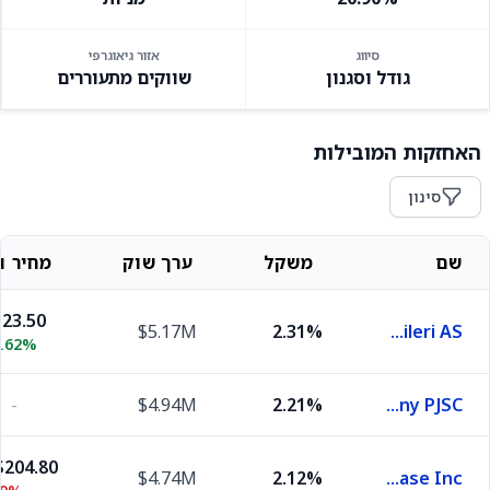
סיווג
אזור גיאוגרפי
גודל וסגנון
שווקים מתעוררים
האחזקות המובילות
סינון
שם
משקל
ערך שוק
מחיר וש
23.50
$5.17M
2.31%
Turkiye Petrol Rafinerileri AS
0.62%
-
$4.94M
2.21%
Emirates Telecommunications Group Company PJSC
204.80
$4.74M
2.12%
Netease Inc