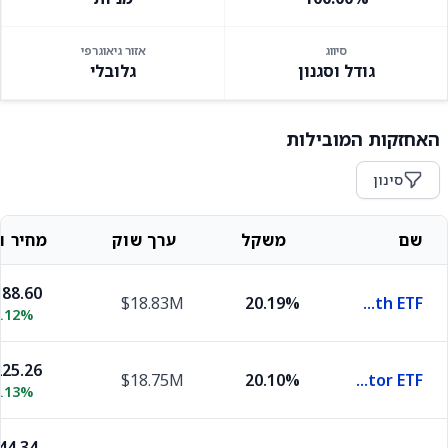
סיווג
אזור גיאוגרפי
גודל וסגנון
גלובלי
האחזקות המובילות
סינון
שם
משקל
ערך שוק
מחיר וש
88.60
$18.83M
20.19%
iShares Russell 2000 Growth ETF
1.12%
25.26
$18.75M
20.10%
iShares MSCI USA Quality Factor ETF
0.13%
44.34