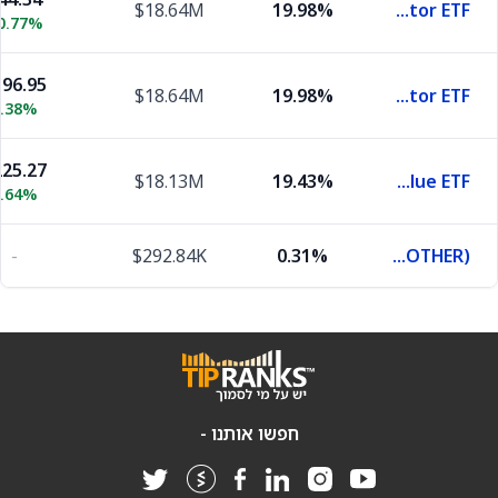
$18.64M
19.98%
iShares MSCI Intl Value Factor ETF
0.77%
96.95
$18.64M
19.98%
iShares MSCI USA Value Factor ETF
0.38%
25.27
$18.13M
19.43%
iShares Russell 2000 Value ETF
0.64%
-
$292.84K
0.31%
MUTUAL FUND (OTHER)
חפשו אותנו -