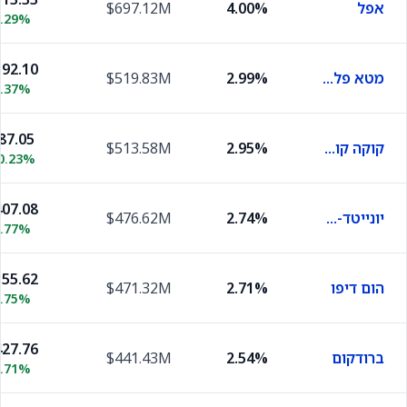
אפל
4.00%
$697.12M
0.29%
92.10
מטא פלטפורמס
2.99%
$519.83M
0.37%
87.05
קוקה קולה
2.95%
$513.58M
0.23%
07.08
יונייטד-הלת'גרופ
2.74%
$476.62M
0.77%
55.62
הום דיפו
2.71%
$471.32M
1.75%
27.76
ברודקום
2.54%
$441.43M
1.71%