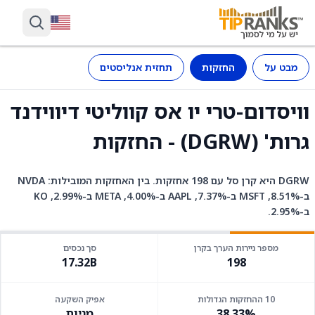
מבט על
החזקות
תחזית אנליסטים
וויסדום-טרי יו אס קווליטי דיווידנד
גרות' (DGRW) - החזקות
DGRW היא קרן סל עם 198 אחזקות. בין האחזקות המובילות: NVDA
ב-8.51%, MSFT ב-7.37%, AAPL ב-4.00%, META ב-2.99%, KO
ב-2.95%.
מספר ניירות הערך בקרן
סך נכסים
17.32B
198
10 ההחזקות הגדולות
אפיק השקעה
38.33%
מניות