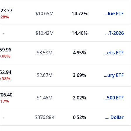
23.37
$10.65M
14.72%
Vanguard Value ETF
.28%
-
$10.42M
14.40%
United States Treasury Bills 0.0% 29-OCT-2026
59.96
$3.58M
4.95%
Vanguard FTSE Emerging Markets ETF
0.08%
52.94
$2.67M
3.69%
Vanguard Long-Term Treasury ETF
0.58%
06.40
$1.46M
2.02%
Vanguard S&P 500 ETF
.17%
-
$376.88K
0.52%
U.S. Dollar