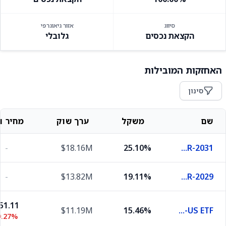
סיווג
אזור גיאוגרפי
הקצאת נכסים
גלובלי
האחזקות המובילות
סינון
שם
משקל
ערך שוק
מחיר וש
-
$18.16M
25.10%
United States Treasury Notes 3.875% 30-APR-2031
-
$13.82M
19.11%
United States Treasury Notes 3.5% 15-MAR-2029
51.11
$11.19M
15.46%
SPDR Portfolio Developed World ex-US ETF
0.27%