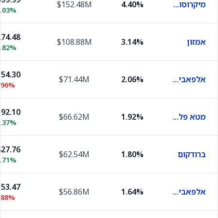
מיקרוסופט
4.40%
$152.48M
0.03%
74.48
אמזון
3.14%
$108.88M
0.82%
54.30
אלפאבית A
2.06%
$71.44M
.96%
92.10
מטא פלטפורמס
1.92%
$66.62M
0.37%
27.76
ברודקום
1.80%
$62.54M
1.71%
53.47
אלפאבית C
1.64%
$56.86M
.88%