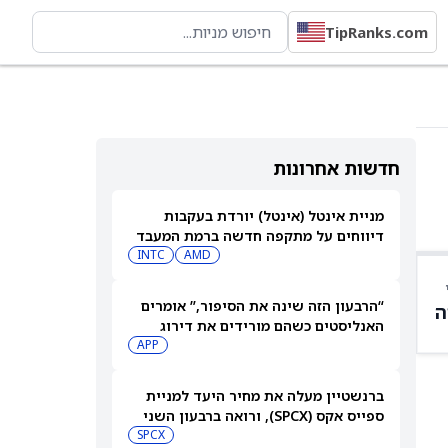
TipRanks.com
חדשות אחרונות
מניית אינטל (אינטל) יורדת בעקבות
דיווחים על מתקפה חדשה ברמת המעבד
INTC
AMD
“הרבעון הזה שינה את הסיפור,” אומרים
ה
האנליסטים כשהם מורידים את דירוג
מניית AppLovin (APP) ומקצצים את
APP
מחיר היעד ביותר מ-35%
ברנשטיין מעלה את מחיר היעד למניית
ספייס אקס (SPCX), ורואה ברבעון השני
"חיובי נטו"
SPCX