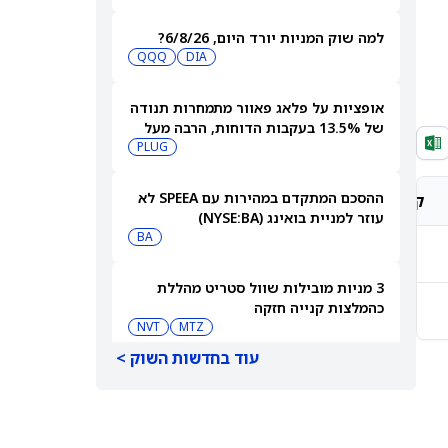
למה שוק המניות יורד היום, 6/8/26?
QQQ
DIA
אופציות על פלאג פאוור מתמחרות תנודה
של 13.5% בעקבות הדוחות, הרבה מעל
ההיסטוריה האחרונה
PLUG
ההסכם המתקדם במהירות עם SPEEA לא
קונצנזוס אנליסטים
מחיר יעד אנליסטים
עוזר למניית בואינג (NYSE:BA)
BA
-
-
3 מניות מובילות שוול סטריט מהללת
כהמלצות קנייה חזקה
-
-
NVT
MTZ
עוד בחדשות השוק >
למה מניית הפני סטוק סקייקורפ סולר
גרופ (PN) עולה היום?
PN