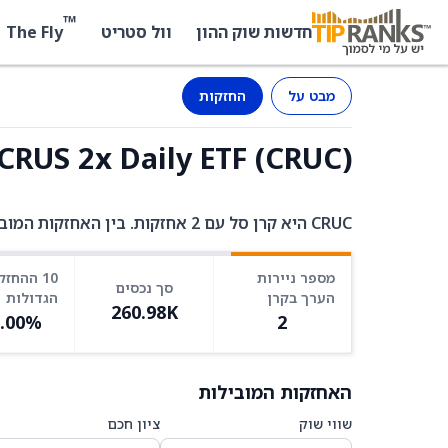
™
The Fly
חדשות שוק ההון
וול סטריט
מבט על
החזקות
Corgi CRUS 2x Daily ETF (CRUC) -
CRUC היא קרן סל עם 2 אחזקות. בין האחזקות המובילות: N/A ב-98.66%, FGXXX ב-1.34%.
מספר ניירות
10 ההחזק
סך נכסים
הערך בקרן
הגדולות
260.98K
0.00%
2
האחזקות המובילות
שווי שוק
ציון חכם