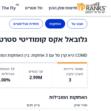
™
The Fly
חדשות שוק ההון
וול סטריט
מבט על
החזקות
תחזית אנליסטים
גלובאל אקס קומודיטי סטרטג'י (COMD) - ה
COMD היא קרן סל עם 3 אחזקות. בין האחזקות המובילות: CLIP ב-88.00%, USD_CASH ב-10.05%, SRUUF ב-1.95%.
מספר ניירות
10 ההחזק
סך נכסים
הערך בקרן
הגדולות
2.99M
0.00%
3
האחזקות המובילות
שווי שוק
ציון חכם