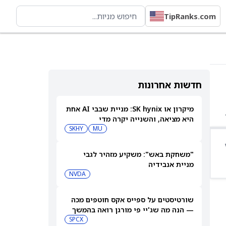
TipRanks.com
חדשות אחרונות
מיקרון או SK hynix: מניית שבבי AI אחת
היא מציאה, והשנייה יקרה מדי
SKHY
MU
"משחקת באש": משקיע מזהיר לגבי
מניית אנבידיה
NVDA
שורטיסטים על ספייס אקס חוטפים מכה
— הנה מה שג'יי פי מורגן רואה בהמשך
SPCX