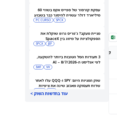
עסקת קורסור של ספייס אקס בשווי 60
מיליארד דולר עשויה להיסגר כבר בשבוע
הבא… אבל המותג Cursor עלול להיעלם
SPCX
PC:CURSO
מניית מעקב? ג'פריס גרופ שוקלת את
הספקולציות על מיזוג בין SpaceX
לטסלה
JEF
SPCX
קונצנזוס אנליסטים
מחיר יעד אנליסטים
3 תעודות הסל הטובות ביותר להשקעה,
לפי אנליסט ה-AI – 8/7/2026
IWF
VV
-
-
שוק המניות היום: SPY ו-QQQ עלו לאחר
שדוח תעסוקה מאכזב שינה את ציפיות
-
-
הריבית
DIA
QQQ
עוד בחדשות השוק >
-
-
מניות מחשוב קוונטי מזנקות כשוושינגטון
בוחנת הגדלת המימון ב-68%
QBTS
IONQ