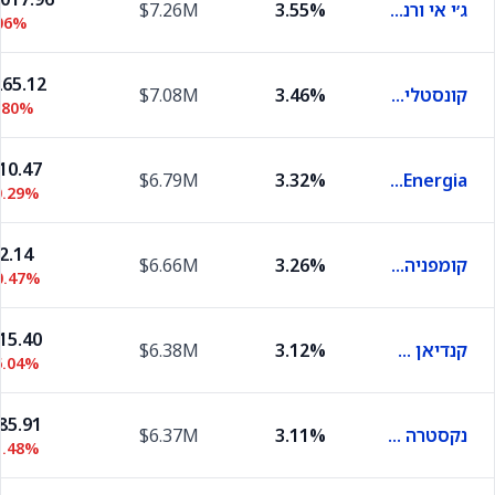
ג׳י אי ורנובה
3.55%
$7.26M
06%
65.12
קונסטליישן אנרג'י
3.46%
$7.08M
.80%
10.47
$6.79M
3.32%
Axia Energia
0.29%
2.14
קומפניה אנרגטיקה מינאס ז׳ראיס
3.26%
$6.66M
0.47%
15.40
קנדיאן סולר
3.12%
$6.38M
6.04%
85.91
נקסטרה אנרג'י
3.11%
$6.37M
1.48%