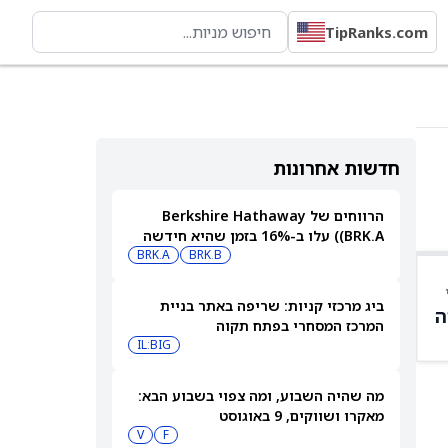
TipRanks.com
חדשות אחרונות
הרווחים של Berkshire Hathaway
(BRK.A) עלו ב-16% בזמן שהיא חידשה
BRK.B
רכישות עצמיות בהיקף של 4.5 מיליארד
BRK.A
דולר
ביג מרכזי קניות: שריפה באתר בניית
ה
המרכז המסחרי בפתח תקוה
IL:BIG
מה שהיה השבוע, ומה צפוי בשבוע הבא:
מאקרו ושווקים, 9 באוגוסט
V
F