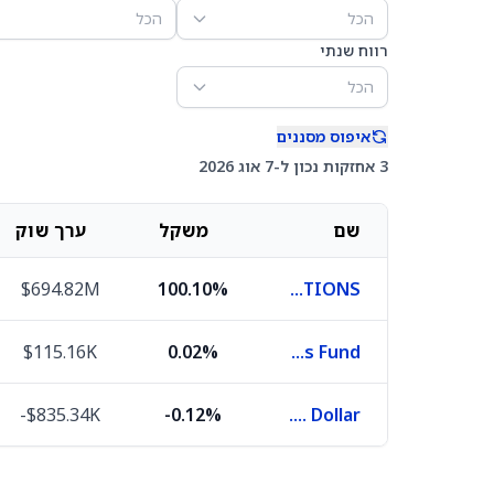
הכל
הכל
רווח שנתי
הכל
איפוס מסננים
3 אחזקות נכון ל-7 אוג 2026
שם
משקל
ערך שוק
$694.82M
100.10%
OPTIONS
$115.16K
0.02%
First American Funds Inc X Government Obligations Fund
-$835.34K
-0.12%
U.S. Dollar