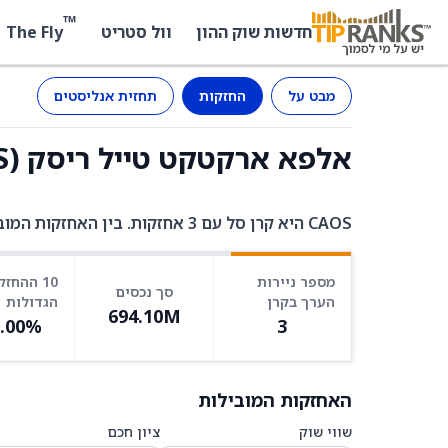
™
The Fly
חדשות שוק ההון
וול סטריט
מבט על
החזקות
תחזית אנליסטים
אלפא ארקטקט טייל ריסק (CAOS) - החזקות
CAOS היא קרן סל עם 3 אחזקות. בין האחזקות המובילות: N/A ב-100.10%, FGXXX ב-0.02%, USD_CASH ב--0.12%.
מספר ניירות
10 ההחזק
סך נכסים
הערך בקרן
הגדולות
694.10M
0.00%
3
האחזקות המובילות
שווי שוק
ציון חכם