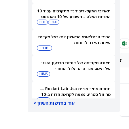
תאריכי האקס-דיבידנד מתקרבים עבור 10
המניות האלה – השבוע של 10 באוגוסט
PDI
PAX
2026
הבנק הבינלאומי הראשון לישראל מקדים
שיחת ועידה לדוחות
IL:FIBI
קונצנזוס אנליסטים
מחיר יעד אנליסטים
תצוגה מקדימה של דוחות הרבעון השני
של הימס אנד הרס הלת': סוחרי
האופציות נערכים לתנועה של 14.5%
HIMS
-
-
במניית HIMS
תחזית מחיר מניית Rocket Lab Usa —
-
-
מה וול סטריט מצפה לקראת הדוח ב-10
באוגוסט
RKLB
עוד בחדשות השוק >
-
-
3 קרנות סל דיבידנד עם הכנסה גבוהה
שעוברות את רף התשואה של 8%
JEPQ
GPIQ