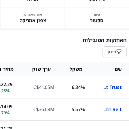
סיווג
אזור גיאוגרפי
סקטור
צפון אמריקה
האחזקות המובילות
סינון
שם
משקל
ערך שוק
מחיר וש
22.29
C$41.05M
6.34%
Primaris Real Estate Investment Trust
.23%
14.09
C$36.08M
5.57%
Dream Industrl Reit
.79%
21.73