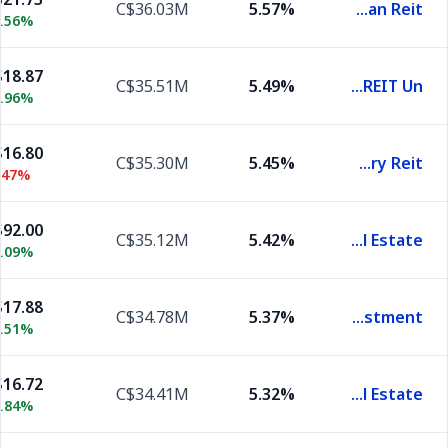
C$36.03M
5.57%
Riocan Reit
.56%
18.87
C$35.51M
5.49%
Killam Apartment REIT Un
.96%
16.80
C$35.30M
5.45%
Slate Grocery Reit
.47%
92.00
C$35.12M
5.42%
Granite Real Estate
.09%
17.88
C$34.78M
5.37%
Ct Real Estate Investment
.51%
16.72
C$34.41M
5.32%
Crombie Real Estate
.84%