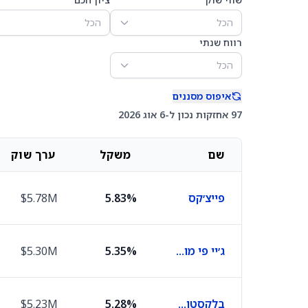
הכל
הכל
רווח שנתי
הכל
איפוס מסננים
97 אחזקות נכון ל-6 אוג 2026
שם
משקל
ערך שוק
פייצ׳קס
5.83%
$5.78M
ג׳יי פי מורגן
5.35%
$5.30M
בלקסטון גרופ
5.28%
$5.23M