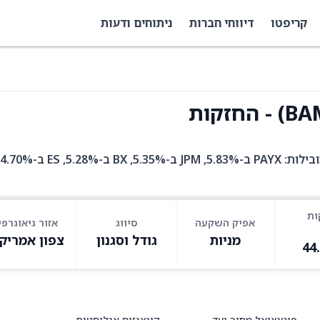
קריפטו
דיווחי חברות
ניתוחים ודעות
ות
אפיק השקעה
סיווג
אזור גיאוגרפי
מניות
גודל וסגנון
צפון אמריק
44
פוטנציאל מחיר יעד
קונצנזוס אנליסטים