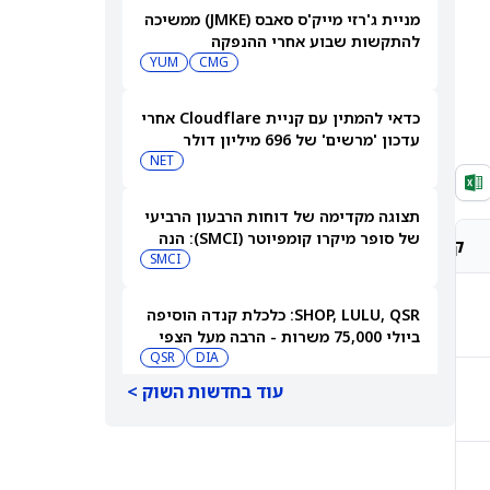
מניית ג'רזי מייק'ס סאבס (JMKE) ממשיכה
להתקשות שבוע אחרי ההנפקה
YUM
CMG
כדאי להמתין עם קניית Cloudflare אחרי
עדכון 'מרשים' של 696 מיליון דולר
NET
תצוגה מקדימה של דוחות הרבעון הרביעי
של סופר מיקרו קומפיוטר (SMCI): הנה
קונצנזוס אנליסטים
מחיר יעד אנליסטים
למה לצפות
SMCI
החזק
$109.40
SHOP, LULU, QSR: כלכלת קנדה הוסיפה
ביולי 75,000 משרות - הרבה מעל הצפי
QSR
DIA
עוד בחדשות השוק >
קנייה מתונה
$376.00
למה מניית סלטיוס הולדינגס (CELH)
מזנקת היום – 7 באוגוסט 2026
CELH
קנייה מתונה
$144.19