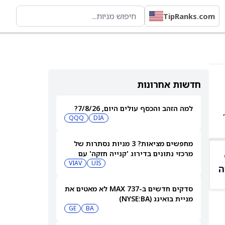
TipRanks.com
חדשות אחרונות
למה הזהב והכסף עולים היום, 7/8/26?
BAMD היא קרן סל עם 97 אחזקות. בין האחזקות המובילות: PAYX ב-5.83%, JPM ב-5.35%, BX ב-5.28%, ES ב-4.70%,
QQQ
DIA
מחפשים מציאות? 3 מניות נסתרות של
מרכזי נתונים בדירוג 'קנייה חזקה' עם
אפסייד של יותר מ-40%, 7/8/26
UIS
VIAV
ה
סדקים חדשים ב-737 MAX לא מאטים את
מניית בואינג (NYSE:BA)
GE
BA